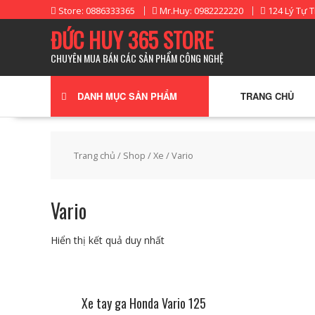
Skip
Store: 0886333365
Mr.Huy: 0982222220
124 Lý Tự T
to
ĐỨC HUY 365 STORE
content
CHUYÊN MUA BÁN CÁC SẢN PHẨM CÔNG NGHỆ
DANH MỤC SẢN PHẨM
TRANG CHỦ
Trang chủ
/
Shop
/
Xe
/ Vario
Vario
Hiển thị kết quả duy nhất
Xe tay ga Honda Vario 125