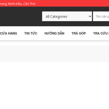
rọng, Ninh Kiều, Cần Thơ
CỬA HÀNG
TIN TỨC
HƯỚNG DẪN
TRẢ GÓP
TRA CỨU