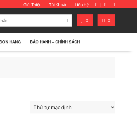
Giới Thiệu
Tài Khoản
Liên Hệ
0
0
 ĐƠN HÀNG
BẢO HÀNH – CHÍNH SÁCH