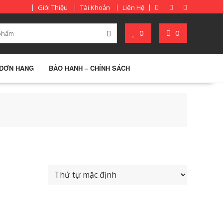
Giới Thiệu
Tài Khoản
Liên Hệ
0
0
 ĐƠN HÀNG
BẢO HÀNH – CHÍNH SÁCH