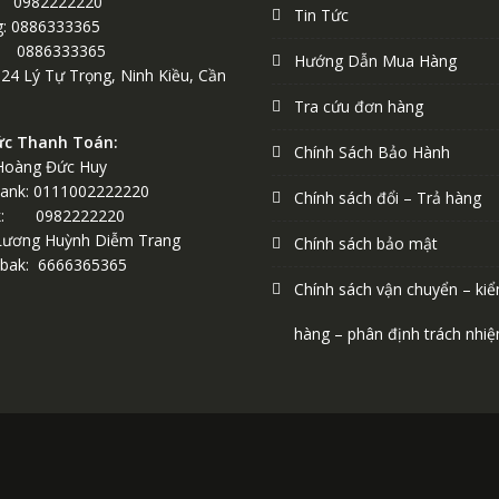
 0982222220
Tin Tức
: 0886333365
0886333365
Hướng Dẫn Mua Hàng
124 Lý Tự Trọng, Ninh Kiều, Cần
Tra cứu đơn hàng
ức Thanh Toán:
Chính Sách Bảo Hành
Hoàng Đức Huy
ank: 0111002222220
Chính sách đổi – Trả hàng
k: 0982222220
Lương Huỳnh Diễm Trang
Chính sách bảo mật
bak: 6666365365
Chính sách vận chuyển – kiể
hàng – phân định trách nhi