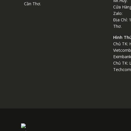
Mr.Huy:
Cần Thơ.
Cửa Hàng
Zalo: 
Địa Chỉ: 
Thơ.
Hình Th
Chủ TK: 
Vietcomb
Eximban
Chủ TK: 
Techcom