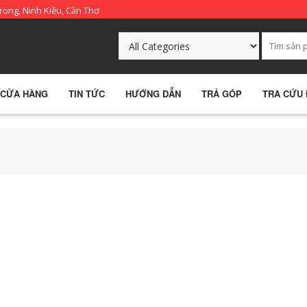
rọng, Ninh Kiều, Cần Thơ
CỬA HÀNG
TIN TỨC
HƯỚNG DẪN
TRẢ GÓP
TRA CỨU