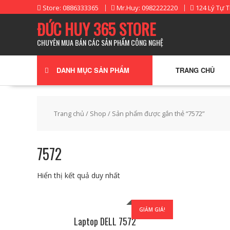
Skip
Store: 0886333365
Mr.Huy: 0982222220
124 Lý Tự T
to
ĐỨC HUY 365 STORE
content
CHUYÊN MUA BÁN CÁC SẢN PHẨM CÔNG NGHỆ
DANH MỤC SẢN PHẨM
TRANG CHỦ
Trang chủ
/
Shop
/ Sản phẩm được gắn thẻ “7572”
7572
Hiển thị kết quả duy nhất
GIẢM GIÁ!
Laptop DELL 7572