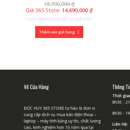
18,990,000
₫
Giá 365 Store:
14,690,000
₫
GỌI 0886333365 ĐỂ CÓ GIÁ TỐT!
Thêm vào giỏ hàng
Về Cửa Hàng
Thông Ti
Thời gi
8h30 - 2
ĐỨC HUY 365 STORE tự hào là đơn vị
8h30 - 1
cung cấp dịch vụ mua bán điện thoại –
laptop – máy tính bảng uy tín, chất lượng
Liên Hệ:
cao, kinh nghiệm hơn 10 năm qua tại