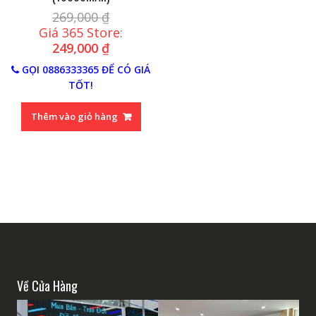
269,000
₫
Giá 365 Store:
249,000
₫
GỌI 0886333365 ĐỂ CÓ GIÁ
TỐT!
Thêm vào giỏ hàng
Về Cửa Hàng