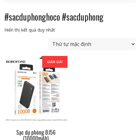
#sacduphonghoco #sacduphong
Hiển thị kết quả duy nhất
GIẢM GIÁ!
Sạc dự phòng BJ56
(10000mAh)