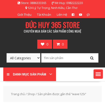
Skip
Store: 0886333365
Mr.Huy: 0982222220
to
124 Lý Tự Trọng, Ninh Kiều, Cần Thơ
content
Giới Thiệu
Tài Khoản
Liên Hệ
ĐỨC HUY 365 STORE
CHUYÊN MUA BÁN CÁC SẢN PHẨM CÔNG NGHỆ
0
0
DANH MỤC SẢN PHẨM
Trang chủ
/
Shop
/ Sản phẩm được gắn thẻ “wave125i”