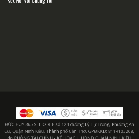
Kết Nối Với Chúng Tôi
ĐỨC HUY 365 S-T-O-R-E số 124 đường Lý Tự Trọng, Phường An
Cư, Quận Ninh Kiều, Thành phố Cần Thơ. GPĐKKD: 8114103268,
do PHÒNG TÀI CHÍNH - KẾ HOẠCH, UBND QUẬN NINH KIỀU