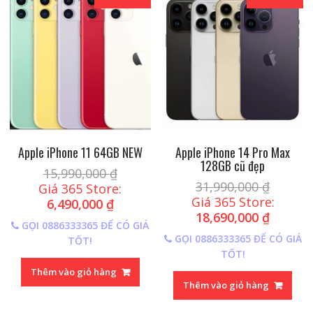
Apple iPhone 11 64GB NEW
Apple iPhone 14 Pro Max
128GB cũ đẹp
15,990,000
₫
31,990,000
₫
Giá 365 Store:
Giá 365 Store:
6,490,000
₫
18,690,000
₫
GỌI 0886333365 ĐỂ CÓ GIÁ
GỌI 0886333365 ĐỂ CÓ GIÁ
TỐT!
TỐT!
Thêm vào giỏ hàng
Thêm vào giỏ hàng