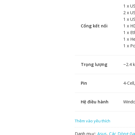
1 x U
2 x U
1 x U
Cổng kết nối
1 x H
1 x Et
1 x H
1 x P
Trọng lượng
~2.4 
Pin
4-Cel
Hệ điều hành
Windo
Thêm vào yêu thích
Danh mục:
Asus
,
Các Dòng G