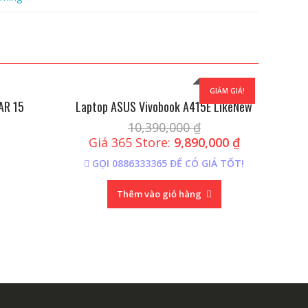
GIẢM GIÁ!
AR 15
Laptop ASUS Vivobook A415E LikeNew
10,390,000
₫
Giá 365 Store:
9,890,000
₫
GỌI 0886333365 ĐỂ CÓ GIÁ TỐT!
Thêm vào giỏ hàng