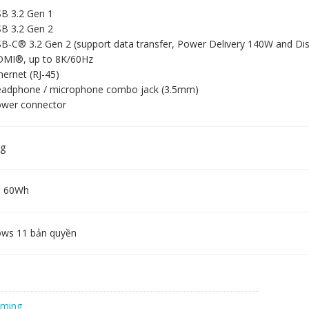
SB 3.2 Gen 1
SB 3.2 Gen 2
SB-C® 3.2 Gen 2 (support data transfer, Power Delivery 140W and Dis
DMI®, up to 8K/60Hz
hernet (RJ-45)
eadphone / microphone combo jack (3.5mm)
ower connector
kg
l, 60Wh
ws 11 bản quyền
aming