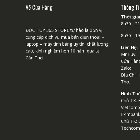
Về Cửa Hàng
Thông Ti
Thời gi
8h30 - 2
ĐỨC HUY 365 STORE tự hào là đơn vị
8h30 - 1
cung cấp dịch vụ mua bán điện thoại –
laptop – máy tính bảng uy tín, chất lượng
Liên Hệ:
cao, kinh nghiệm hơn 10 năm qua tại
Mr.Huy:
Cần Thơ.
Cửa Hàng
Zalo: 
Địa Chỉ: 
Thơ.
Hình Th
Chủ TK: 
Vietcomb
Eximban
Chủ TK: 
Techcom