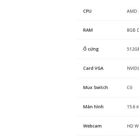
CPU
AMD R
RAM
8GB D
Ổ cứng
512GB
Card VGA
NVIDI
Mux Switch
Có
Màn hình
15.6 
Webcam
HD W