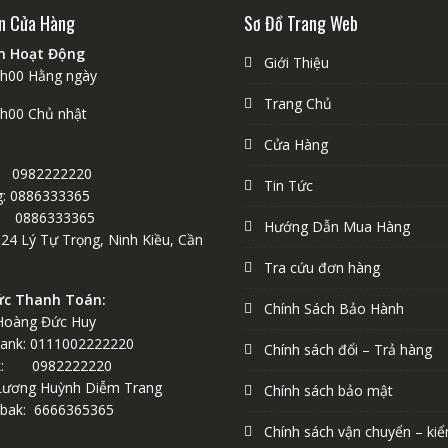
n Cửa Hàng
Sơ Đồ Trang Web
an Hoạt Động
Giới Thiệu
1h00 Hằng ngày
Trang Chủ
9h00 Chủ nhật
Cửa Hàng
 0982222220
Tin Tức
: 0886333365
0886333365
Hướng Dẫn Mua Hàng
124 Lý Tự Trọng, Ninh Kiều, Cần
Tra cứu đơn hàng
ức Thanh Toán:
Chính Sách Bảo Hành
Hoàng Đức Huy
ank: 0111002222220
Chính sách đổi – Trả hàng
k: 0982222220
Lương Huỳnh Diễm Trang
Chính sách bảo mật
bak: 6666365365
Chính sách vận chuyển – kiể