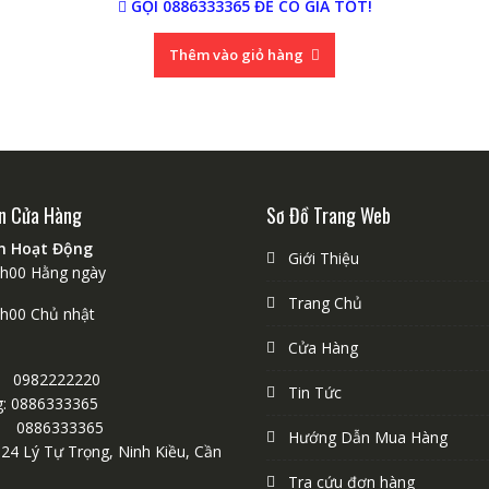
GỌI 0886333365 ĐỂ CÓ GIÁ TỐT!
Thêm vào giỏ hàng
n Cửa Hàng
Sơ Đồ Trang Web
an Hoạt Động
Giới Thiệu
1h00 Hằng ngày
Trang Chủ
9h00 Chủ nhật
Cửa Hàng
 0982222220
Tin Tức
: 0886333365
0886333365
Hướng Dẫn Mua Hàng
124 Lý Tự Trọng, Ninh Kiều, Cần
Tra cứu đơn hàng