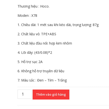
Thương hiệu : Hoco.
Moden : X78
1. Chiều dài: 1 mét sau khi kéo dài, trọng lượng: 87g
2. Chất liệu vỏ: TPE+ABS
3. Chất liệu đầu nối: hợp kim nhôm
4. Lõi dây: (43/0.08)*2
5. Hỗ trợ sạc 2A
6. Không hỗ trợ truyền dữ liệu
7. Màu sắc : Đen – Tím – Trắng
Cáp
Thêm vào giỏ hàng
rút
3
đầu