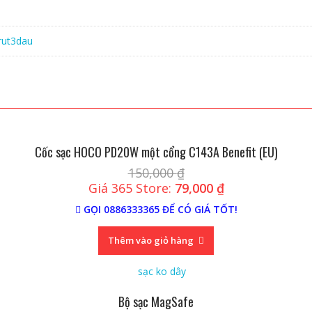
rut3dau
Cốc sạc HOCO PD20W một cổng C143A Benefit (EU)
150,000
₫
Giá 365 Store:
79,000
₫
GỌI 0886333365 ĐỂ CÓ GIÁ TỐT!
Thêm vào giỏ hàng
Bộ sạc MagSafe