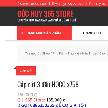
Skip
Store: 0886333365
Mr.Huy: 0982222220
124 Lý Tự T
to
ĐỨC HUY 365 STORE
content
CHUYÊN MUA BÁN CÁC SẢN PHẨM CÔNG NGHỆ
DANH MỤC SẢN PHẨM
TRANG CHỦ
Trang chủ
/
Shop
/
Phụ Kiện
/
Phụ Kiện Điện Thoại
/ Cáp r
GIẢM GIÁ!
Cáp rút 3 đầu HOCO x758
160,000
₫
Giá 365 Store:
135,000
₫
GỌI 0886333365 ĐỂ CÓ GIÁ TỐT!