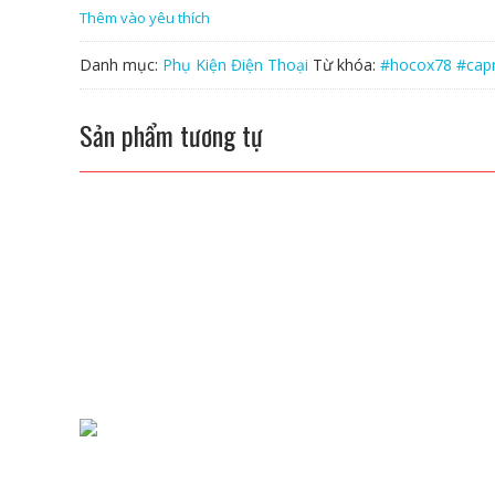
Thêm vào yêu thích
HOCO
x758
Danh mục:
Phụ Kiện Điện Thoại
Từ khóa:
#hocox78 #cap
số
lượng
Sản phẩm tương tự