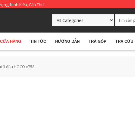
rọng, Ninh Kiều, Cần Thơ
CỬA HÀNG
TIN TỨC
HƯỚNG DẪN
TRẢ GÓP
TRA CỨU
út 3 đầu HOCO x758