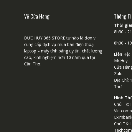
Về Cửa Hàng
Thông Ti
Thời gi
8h30 - 2
ĐỨC HUY 365 STORE tự hào là đơn vị
8h30 - 1
cung cấp dịch vụ mua bán điện thoại –
laptop – máy tính bảng uy tín, chất lượng
Liên Hệ:
cao, kinh nghiệm hơn 10 năm qua tại
Mr.Huy:
Cần Thơ.
Cửa Hàng
Zalo: 
Địa Chỉ: 
Thơ.
Hình Th
Chủ TK: 
Vietcomb
Eximban
Chủ TK: 
Techcom