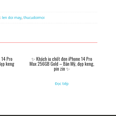
a:
len doi may
,
thucudoimoi
 14 Pro
✨ Khách iu chốt đơn iPhone 14 Pro
đẹp keng
Max 256GB Gold – Bản Mỹ, đẹp keng,
pin zin ✨
Đọc tiếp