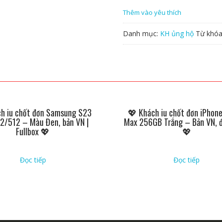
Thêm vào yêu thích
Danh mục:
KH ủng hộ
Từ khó
h iu chốt đơn Samsung S23
💖 Khách iu chốt đơn iPhone
12/512 – Màu Đen, bản VN |
Max 256GB Trắng – Bản VN, 
Fullbox 💖
💖
Đọc tiếp
Đọc tiếp