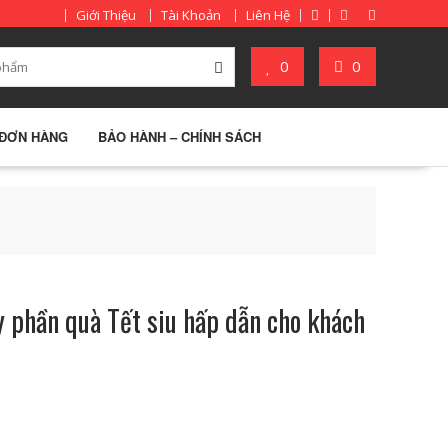
Giới Thiệu
Tài Khoản
Liên Hệ
0
0
 ĐƠN HÀNG
BẢO HÀNH – CHÍNH SÁCH
 phần quà Tết siu hấp dẫn cho khách