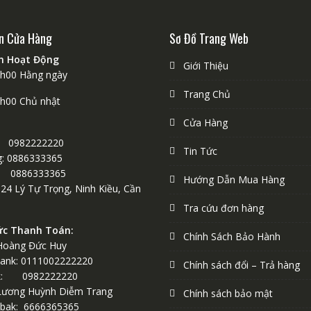
n Cửa Hàng
Sơ Đồ Trang Web
an Hoạt Động
Giới Thiệu
1h00 Hằng ngày
Trang Chủ
9h00 Chủ nhật
Cửa Hàng
 0982222220
Tin Tức
: 0886333365
0886333365
Hướng Dẫn Mua Hàng
124 Lý Tự Trọng, Ninh Kiều, Cần
Tra cứu đơn hàng
ức Thanh Toán:
Chính Sách Bảo Hành
Hoàng Đức Huy
ank: 0111002222220
Chính sách đổi – Trả hàng
k: 0982222220
Lương Huỳnh Diễm Trang
Chính sách bảo mật
bak: 6666365365