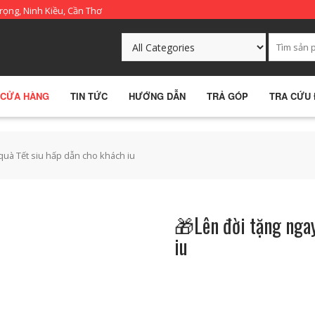
rọng, Ninh Kiều, Cần Thơ
CỬA HÀNG
TIN TỨC
HƯỚNG DẪN
TRẢ GÓP
TRA CỨU
quà Tết siu hấp dẫn cho khách iu
🎁Lên đời tặng ngay
iu