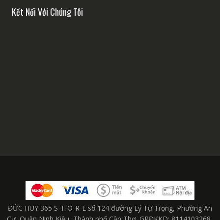
Kết Nối Với Chúng Tôi
ĐỨC HUY 365 S-T-O-R-E số 124 đường Lý Tự Trọng, Phường An
Cư, Quận Ninh Kiều, Thành phố Cần Thơ. GPĐKKD: 8114103268,