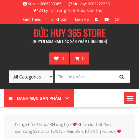
Skip
Store: 0886333365
Mr.Huy: 0982222220
to
124 Lý Tự Trọng, Ninh Kiều, Cần Thơ
content
Giới Thiệu
Tài Khoản
Liên Hệ
ĐỨC HUY 365 STORE
CHUYÊN MUA BÁN CÁC SẢN PHẨM CÔNG NGHỆ
0
0
DANH MỤC SẢN PHẨM
Trang chủ
/
Shop
/
KH ủng hộ
/
Khách iu chốt đơn
Samsung S23 Ultra 12/512 – Màu Đen, bản VN | Fullbox