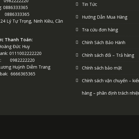
 0982222220
Tin Tức
: 0886333365
0886333365
Hướng Dẫn Mua Hàng
124 Lý Tự Trọng, Ninh Kiều, Cần
Tra cứu đơn hàng
ức Thanh Toán:
Chính Sách Bảo Hành
Hoàng Đức Huy
ank: 0111002222220
Chính sách đổi – Trả hàng
k: 0982222220
Lương Huỳnh Diễm Trang
Chính sách bảo mật
bak: 6666365365
Chính sách vận chuyển – kiể
hàng – phân định trách nhi