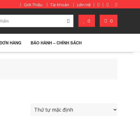
Giới Thiệu
Tài Khoản
Liên Hệ
0
0
 ĐƠN HÀNG
BẢO HÀNH – CHÍNH SÁCH