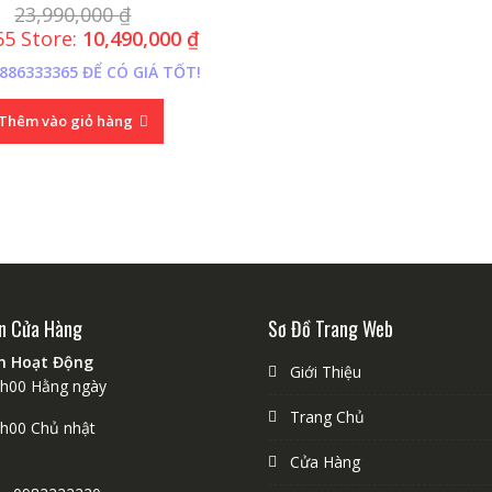
23,990,000
₫
65 Store:
10,490,000
₫
886333365 ĐỂ CÓ GIÁ TỐT!
Thêm vào giỏ hàng
n Cửa Hàng
Sơ Đồ Trang Web
an Hoạt Động
Giới Thiệu
1h00 Hằng ngày
Trang Chủ
9h00 Chủ nhật
Cửa Hàng