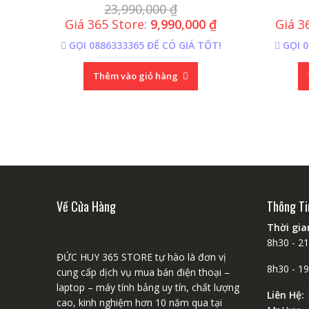
23,990,000
₫
Giá 365 Store:
9,990,000
₫
Giá 3
GỌI 0886333365 ĐỂ CÓ GIÁ TỐT!
GỌI 0
Thêm vào giỏ hàng
Về Cửa Hàng
Thông Ti
Thời gi
8h30 - 2
ĐỨC HUY 365 STORE tự hào là đơn vị
8h30 - 1
cung cấp dịch vụ mua bán điện thoại –
laptop – máy tính bảng uy tín, chất lượng
Liên Hệ:
cao, kinh nghiệm hơn 10 năm qua tại