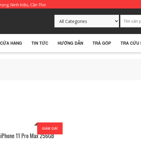
rọng, Ninh Kiều, Cần Thơ
CỬA HÀNG
TIN TỨC
HƯỚNG DẪN
TRẢ GÓP
TRA CỨU
GIẢM GIÁ!
 iPhone 11 Pro Max 256GB