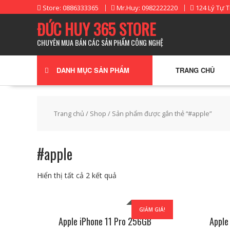
Skip
Store: 0886333365
Mr.Huy: 0982222220
124 Lý Tự T
to
ĐỨC HUY 365 STORE
content
CHUYÊN MUA BÁN CÁC SẢN PHẨM CÔNG NGHỆ
DANH MỤC SẢN PHẨM
TRANG CHỦ
Trang chủ
/
Shop
/ Sản phẩm được gắn thẻ “#apple”
#apple
Hiển thị tất cả 2 kết quả
GIẢM GIÁ!
Apple iPhone 11 Pro 256GB
Apple