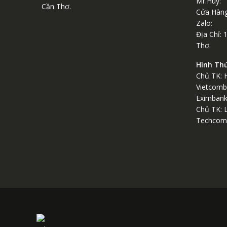
Mr.Huy:
Cần Thơ.
Cửa Hàng
Zalo: 
Địa Chỉ: 
Thơ.
Hình Th
Chủ TK: 
Vietcomb
Eximban
Chủ TK: 
Techcom