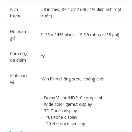
Kích
5.8 inches, 84.4 cm2 (~82.1% diện tích mặt
thước
trước)
Độ phân
1125 x 2436 pixels, 19.5:9 ratio (~458 ppi)
giải
Cảm ứng
Có
đa điểm
Kính bảo
Màn hình chống sước, chống chói
vệ
– Dolby Vision/HDR10 compliant
– Wide color gamut display
– 3D Touch display
– True-tone display
– 120 Hz touch-sensing