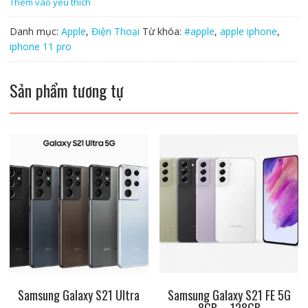
Thêm vào yêu thích
256GB
số
Danh mục:
Apple
,
Điện Thoại
Từ khóa:
#apple
,
apple iphone
,
lượng
iphone 11 pro
Sản phẩm tương tự
Samsung Galaxy S21 Ultra
Samsung Galaxy S21 FE 5G
8GB – 128GB