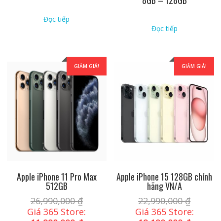
Đọc tiếp
Đọc tiếp
GIẢM GIÁ!
GIẢM GIÁ!
Apple iPhone 11 Pro Max
Apple iPhone 15 128GB chính
512GB
hãng VN/A
26,990,000
₫
22,990,000
₫
Giá 365 Store:
Giá 365 Store: