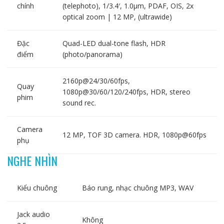
chính
(telephoto), 1/3.4′, 1.0µm, PDAF, OIS, 2x
optical zoom | 12 MP, (ultrawide)
Đặc
Quad-LED dual-tone flash, HDR
điểm
(photo/panorama)
2160p@24/30/60fps,
Quay
1080p@30/60/120/240fps, HDR, stereo
phim
sound rec.
Camera
12 MP, TOF 3D camera. HDR, 1080p@60fps
phụ
NGHE NHÌN
Kiểu chuông
Báo rung, nhạc chuông MP3, WAV
Jack audio
Không