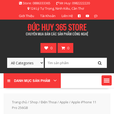
Skip
Store: 0886333365
Mr.Huy: 0982222220
to
124 Lý Tự Trọng, Ninh Kiều, Cần Thơ
content
Giới Thiệu
Tài Khoản
Liên Hệ
ĐỨC HUY 365 STORE
CHUYÊN MUA BÁN CÁC SẢN PHẨM CÔNG NGHỆ
0
0
DANH MỤC SẢN PHẨM
Trang chủ
/
Shop
/
Điện Thoại
/
Apple
/ Apple iPhone 11
Pro 256GB