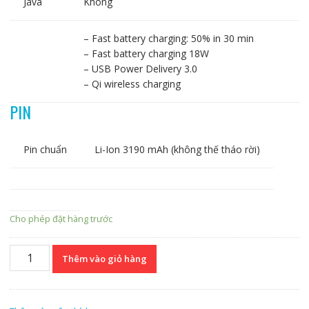
Java
Không
– Fast battery charging: 50% in 30 min
– Fast battery charging 18W
– USB Power Delivery 3.0
– Qi wireless charging
PIN
Pin chuẩn
Li-Ion 3190 mAh (không thế tháo rời)
Cho phép đặt hàng trước
Apple
Thêm vào giỏ hàng
iPhone
11
Pro