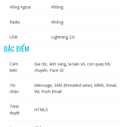
Hồng ngoại
Không
Radio
Không
USB
Lightning 2.0
ĐẶC ĐIỂM
Cảm
Gia tốc, ánh sáng, la bàn số, con quay hồi
biến
chuyển, Face ID
Tin
iMessage, SMS (threaded view), MMS, Email,
nhắn
IM, Push Email
Trình
HTML5
duyệt