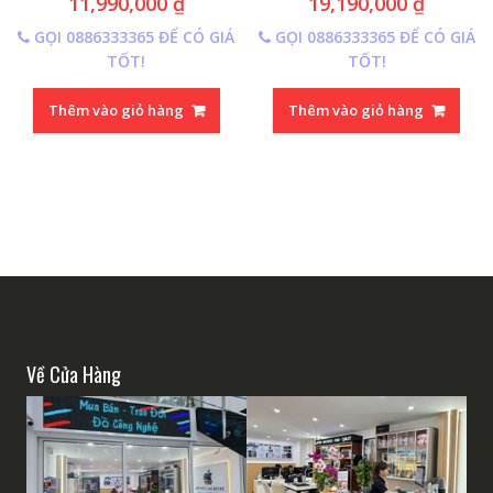
11,990,000
₫
19,190,000
₫
GỌI 0886333365 ĐỂ CÓ GIÁ
GỌI 0886333365 ĐỂ CÓ GIÁ
TỐT!
TỐT!
Thêm vào giỏ hàng
Thêm vào giỏ hàng
Về Cửa Hàng