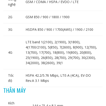
GSM / CDMA / HSPA / EVDO / LTE
nghệ
2G
GSM 850 / 900 / 1800 / 1900
3G
HSDPA 850 / 900 / 1700(AWS) / 1900 / 2100
LTE band 1(2100), 2(1900), 3(1800),
4(1700/2100), 5(850), 7(2600), 8(900), 12(700),
4G
13(700), 17(700), 18(800), 19(800), 20(800),
25(1900), 26(850), 28(700), 29(700), 30(2300),
34(2000), 38(2600), 39(1
Tốc
HSPA 42.2/5.76 Mbps, LTE-A (4CA), EV-DO
độ
Rev.A 3.1 Mbps
THÂN MÁY
Kích
144 x 71.4 x 8.1 mm