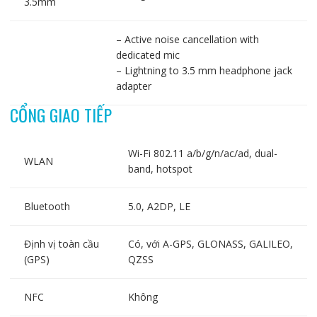
3.5mm
– Active noise cancellation with
dedicated mic
– Lightning to 3.5 mm headphone jack
adapter
CỔNG GIAO TIẾP
Wi-Fi 802.11 a/b/g/n/ac/ad, dual-
WLAN
band, hotspot
Bluetooth
5.0, A2DP, LE
Định vị toàn cầu
Có, với A-GPS, GLONASS, GALILEO,
(GPS)
QZSS
NFC
Không