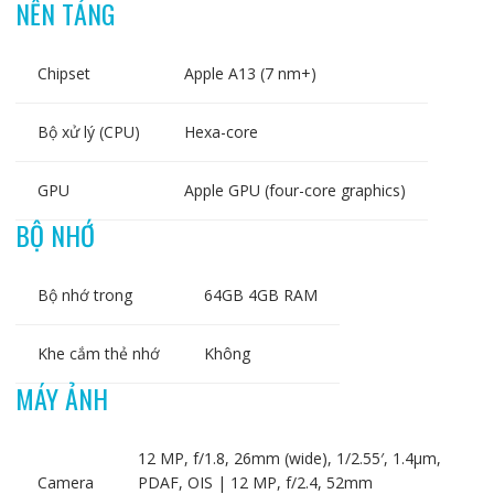
NỀN TẢNG
Chipset
Apple A13 (7 nm+)
Bộ xử lý (CPU)
Hexa-core
GPU
Apple GPU (four-core graphics)
BỘ NHỚ
Bộ nhớ trong
64GB 4GB RAM
Khe cắm thẻ nhớ
Không
MÁY ẢNH
12 MP, f/1.8, 26mm (wide), 1/2.55′, 1.4µm,
Camera
PDAF, OIS | 12 MP, f/2.4, 52mm