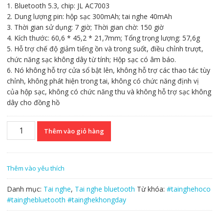
1. Bluetooth 5.3, chip: JL AC7003
2. Dung lượng pin: hộp sạc 300mAh; tai nghe 40mAh
3. Thời gian sử dụng: 7 giờ; Thời gian chờ: 150 giờ
4. Kích thước: 60,6 * 45,2 * 21,7mm; Tổng trọng lượng: 57,6g
5. Hỗ trợ chế độ giảm tiếng ồn và trong suốt, điều chỉnh trượt,
chức năng sạc không dây từ tính; Hộp sạc có âm báo.
6. Nó không hỗ trợ cửa sổ bật lên, không hỗ trợ các thao tác tùy
chỉnh, không phát hiện trong tai, không có chức năng định vị
của hộp sạc, không có chức năng thu và không hỗ trợ sạc không
dây cho đồng hồ
Tai
Thêm vào giỏ hàng
Nghe
Bluetooth
Không
Thêm vào yêu thích
Dây
HOCO
Danh mục:
Tai nghe
,
Tai nghe bluetooth
Từ khóa:
#tainghehoco
EW63
#tainghebluetooth #tainghekhongday
ANC
New