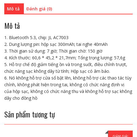
(
Mô tả
Đánh giá (0)
Pin
7
Tiếng)
Mô tả
số
lượng
1. Bluetooth 5.3, chip: JL AC7003
2. Dung lượng pin: hộp sạc 300mAh; tai nghe 40mAh
3. Thời gian sử dụng: 7 giờ; Thời gian chờ: 150 giờ
4. Kích thước: 60,6 * 45,2 * 21,7mm; Tổng trọng lượng: 57,6g
5. Hỗ trợ chế độ giảm tiếng ồn và trong suốt, điều chỉnh trượt,
chức năng sạc không dây từ tính; Hộp sạc có âm báo.
6. Nó không hỗ trợ cửa sổ bật lên, không hỗ trợ các thao tác tùy
chỉnh, không phát hiện trong tai, không có chức năng định vị
của hộp sạc, không có chức năng thu và không hỗ trợ sạc không
dây cho đồng hồ
Sản phẩm tương tự
GIẢM GIÁ!