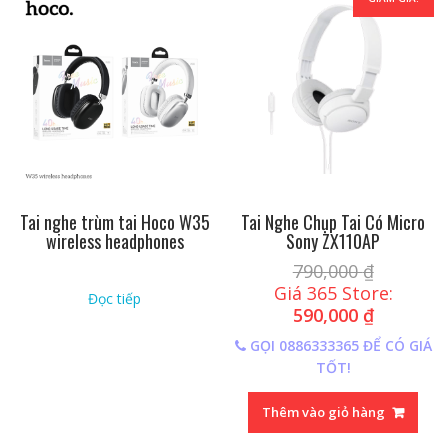
Tai nghe trùm tai Hoco W35
Tai Nghe Chụp Tai Có Micro
wireless headphones
Sony ZX110AP
790,000
₫
Giá 365 Store:
Đọc tiếp
590,000
₫
GỌI 0886333365 ĐỂ CÓ GIÁ
TỐT!
Thêm vào giỏ hàng