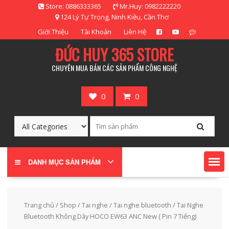
Skip
Store: 0886333365
Mr.Huy: 0982222220
to
124 Lý Tự Trọng, Ninh Kiều, Cần Thơ
content
Giới Thiệu
Tài Khoản
Liên Hệ
ĐỨC HUY 365 STORE
CHUYÊN MUA BÁN CÁC SẢN PHẨM CÔNG NGHỆ
0
0
DANH MỤC SẢN PHẨM
Trang chủ
/
Shop
/
Tai nghe
/
Tai nghe bluetooth
/ Tai Nghe
Bluetooth Không Dây HOCO EW63 ANC New ( Pin 7 Tiếng)