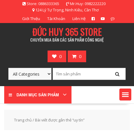
Skip
Store: 0886333365
Mr.Huy: 0982222220
to
124 Lý Tự Trọng, Ninh Kiều, Cần Thơ
content
Giới Thiệu
Tài Khoản
Liên Hệ
ĐỨC HUY 365 STORE
CHUYÊN MUA BÁN CÁC SẢN PHẨM CÔNG NGHỆ
0
0
DANH MỤC SẢN PHẨM
Trang chủ
/ Bài viết được gắn thẻ “uy tín”