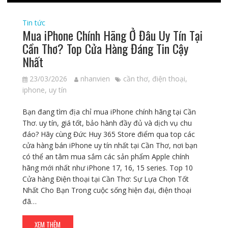
Tin tức
Mua iPhone Chính Hãng Ở Đâu Uy Tín Tại
Cần Thơ? Top Cửa Hàng Đáng Tin Cậy
Nhất
23/03/2026
nhanvien
cần thơ
,
điện thoại
,
iphone
,
uy tín
Bạn đang tìm địa chỉ mua iPhone chính hãng tại Cần
Thơ. uy tín, giá tốt, bảo hành đầy đủ và dịch vụ chu
đáo? Hãy cùng Đức Huy 365 Store điểm qua top các
cửa hàng bán iPhone uy tín nhất tại Cần Thơ, nơi bạn
có thể an tâm mua sắm các sản phẩm Apple chính
hãng mới nhất như iPhone 17, 16, 15 series. Top 10
Cửa hàng Điện thoại tại Cần Thơ: Sự Lựa Chọn Tốt
Nhất Cho Bạn Trong cuộc sống hiện đại, điện thoại
đã…
XEM THÊM