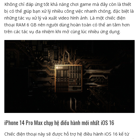
Không chỉ đáp ứng tốt khả năng chơi game mà đây còn là thiết
bị có thể giúp bạn xử lý nhiều công việc nhanh chóng, đặc biệt là
những tác vụ xử lý và xuất video hình ảnh. Là một chiếc điện
thoại RAM 6 GB nên người dùng hoàn toàn có thể an tâm hơn
trên các tác vụ đa nhiệm khi mở cùng lúc nhiều ứng dụng.
iPhone 14 Pro Max chạy hệ điều hành mới nhất iOS 16
Chiếc điện thoại này sẽ được hỗ trợ hệ điều hành iOS 16 kể từ