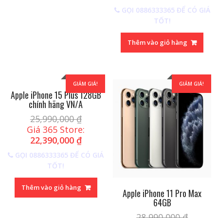
GỌI 0886333365 ĐỂ CÓ GIÁ
TỐT!
Thêm vào giỏ hàng
GIẢM GIÁ!
GIẢM GIÁ!
Apple iPhone 15 Plus 128GB
chính hãng VN/A
25,990,000
₫
Giá 365 Store:
22,390,000
₫
GỌI 0886333365 ĐỂ CÓ GIÁ
TỐT!
Thêm vào giỏ hàng
Apple iPhone 11 Pro Max
64GB
28,990,000
₫