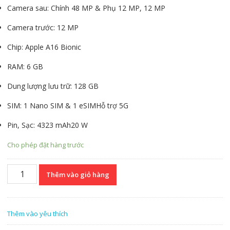
Camera sau:
Chính 48 MP & Phụ 12 MP, 12 MP
Camera trước:
12 MP
Chip:
Apple A16 Bionic
RAM:
6 GB
Dung lượng lưu trữ:
128 GB
SIM:
1 Nano SIM & 1 eSIM
Hỗ trợ 5G
Pin, Sạc:
4323 mAh
20 W
Cho phép đặt hàng trước
Apple
Thêm vào giỏ hàng
iPhone
14
Pro
Thêm vào yêu thích
Max
128GB