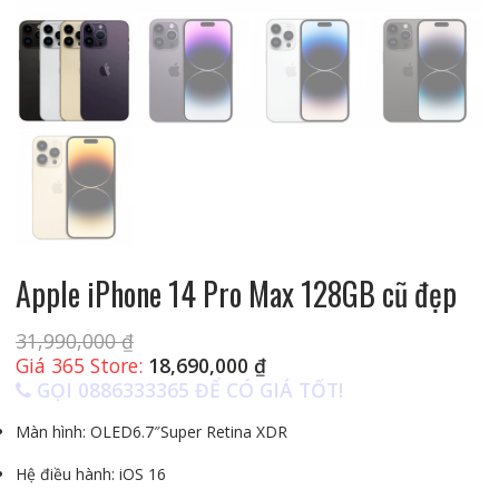
Apple iPhone 14 Pro Max 128GB cũ đẹp
31,990,000
₫
Giá 365 Store:
18,690,000
₫
GỌI 0886333365 ĐỂ CÓ GIÁ TỐT!
Màn hình:
OLED
6.7″
Super Retina XDR
Hệ điều hành:
iOS 16