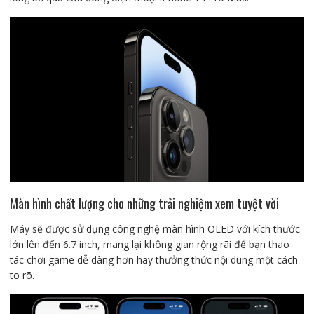
Màn hình chất lượng cho những trải nghiệm xem tuyệt vời
Máy sẽ được sử dụng công nghệ màn hình OLED với kích thước
lớn lên đến 6.7 inch, mang lại không gian rộng rãi để bạn thao
tác chơi game dễ dàng hơn hay thưởng thức nội dung một cách
to rõ.