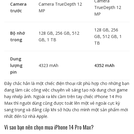
Camera
Camera
Camera TrueDepth 12
TrueDepth 12
trước
MP
MP
128 GB, 256
Bộ nhớ
128 GB, 256 GB, 512
GB, 512 GB, 1
trong
GB, 1 TB
TB
Dung
lượng
4323 mAh
4352 mAh
pin
Đây chắc hẳn là một chiếc điện thoại rất phù hợp cho những bạn
đang làm các công việc chuyên về sáng tạo nội dung chơi game
hay nhiếp ảnh. Ngoài ra khi cầm trên tay chiếc iPhone 14 Pro
Max thì người dùng cũng được toát lên một vẻ ngoài cực kỳ
sang trọng và đẳng cấp khi sở hữu cho mình một sản phẩm mới
nhất đến từ nhà Apple.
Vì sao bạn nên chọn mua iPhone 14 Pro Max?