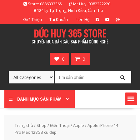
Skip
Store: 0886333365
Mr.Huy: 0982222220
to
124 Lý Tự Trọng, Ninh Kiều, Cần Thơ
content
Giới Thiệu
Tài Khoản
Liên Hệ
ĐỨC HUY 365 STORE
CHUYÊN MUA BÁN CÁC SẢN PHẨM CÔNG NGHỆ
0
0
DANH MỤC SẢN PHẨM
Trang chủ
/
Shop
/
Điện Thoại
/
Apple
/ Apple iPhone 14
Pro Max 128GB cũ đẹp