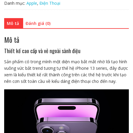
Danh mục:
Apple
,
Điện Thoại
cũ
đẹp
số
Mô tả
Đánh giá (0)
lượng
Mô tả
Thiết kế cao cấp và vẻ ngoài sành điệu
Sản phẩm có trong mình một diện mạo bắt mắt nhờ lối tạo hình
vuông vức bắt trend tương tự thế hệ iPhone 13 series, đây được
xem là kiểu thiết kế rất thành công trên các thế hệ trước khi tạo
nên cơn sốt toàn cầu về kiểu dáng điện thoại cho đến nay.