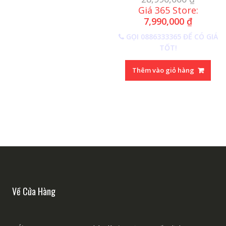
Giá 365 Store:
7,990,000
₫
GỌI 0886333365 ĐỂ CÓ GIÁ
TỐT!
Thêm vào giỏ hàng
Về Cửa Hàng