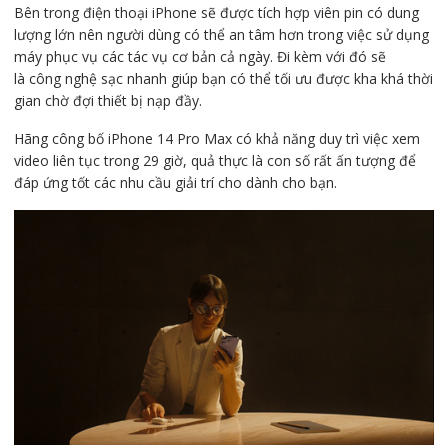
Bên trong điện thoại iPhone sẽ được tích hợp viên pin có dung
lượng lớn nên người dùng có thể an tâm hơn trong việc sử dụng
máy phục vụ các tác vụ cơ bản cả ngày. Đi kèm với đó sẽ
là công nghệ sạc nhanh giúp bạn có thể tối ưu được kha khá thời
gian chờ đợi thiết bị nạp đầy.
Hãng công bố iPhone 14 Pro Max có khả năng duy trì việc xem
video liên tục trong 29 giờ, quả thực là con số rất ấn tượng để
đáp ứng tốt các nhu cầu giải trí cho dành cho bạn.